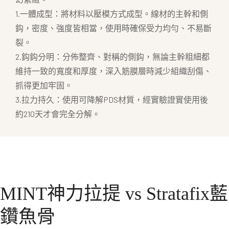
1.一體成型：將材料以壓模方式成型。線材的主幹和側
鈎，密度、強度皆相當，使用時確保受力均勻、不易斷
裂。
2.鈎鈎分明：分佈整齊、對稱的側鈎，無論主幹粗細都
維持一致的寬度和厚度，深入筋膜層時減少組織刮傷、
抓得更加牢固。
3.拉力持久：使用可降解PDS材質，經實驗證實使用後
約210天才會完全分解。
MINT神力拉提 vs Stratafix藍
鑽魚骨