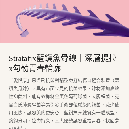
Stratafix藍鑽魚骨線｜深層提拉
x勾勒青春輪廓
「愛惜康」思達飛抗菌對稱型免打結傷口縫合裝置（藍
鑽魚骨線），具有市面少見的抗菌效果，線材添加廣效
性抑菌劑，能有效抑制金黃色葡萄球菌、大腸桿菌、克
雷白氏肺炎桿菌等易引發手術部位感染的細菌，減少使
用風險，讓您美的更安心。藍鑽魚骨線擁有一體成型、
鈎鈎分明、拉力持久，三大優勢讓您重拾青春，找回夢
幻緊緻。