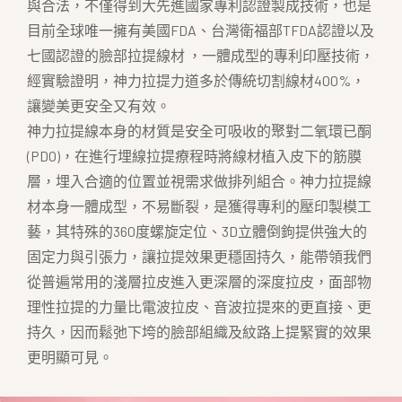
與合法，不僅得到大先進國家專利認證製成技術，也是
目前全球唯一擁有美國FDA、台灣衛福部TFDA認證以及
七國認證的臉部拉提線材 ，一體成型的專利印壓技術，
經實驗證明，神力拉提力道多於傳統切割線材400%，
讓變美更安全又有效。
神力拉提線本身的材質是安全可吸收的聚對二氧環已酮
(PDO)，在進行埋線拉提療程時將線材植入皮下的筋膜
層，埋入合適的位置並視需求做排列組合。神力拉提線
材本身一體成型，不易斷裂，是獲得專利的壓印製模工
藝，其特殊的360度螺旋定位、3D立體倒鉤提供強大的
固定力與引張力，讓拉提效果更穩固持久，能帶領我們
從普遍常用的淺層拉皮進入更深層的深度拉皮，面部物
理性拉提的力量比電波拉皮、音波拉提來的更直接、更
持久，因而鬆弛下垮的臉部組織及紋路上提緊實的效果
更明顯可見。