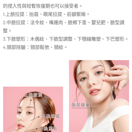
的侵入性與短暫恢復期也可以接受者。
1.上臉拉提：抬眉、眼尾拉提、前額緊緻。
2.中臉拉提：法令紋、嘴邊肉、臉頰下垂、嬰兒肥、臉型調
整。
3.下臉塑形：木偶紋、下臉型調整、下顎線雕塑、下巴塑形。
4.頸部除皺：頸部鬆弛、頸紋。