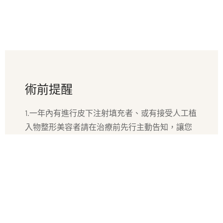
術前提醒
1.一年內有進行皮下注射填充者、或有接受人工植
入物整形美容者請在治療前先行主動告知，讓您
的治療醫師更清楚您的狀況。
2.治療前一週禁止接受光療、雷射或換膚療程，並
請停止塗抹任何含酸類、美白之產品。
3.電波為一種溫和非侵入式拉提療程，原則上「單
次治療」即有改善的效果。但有些人期望額外的
效果，可與醫師討論增加治療次數，以達到所需