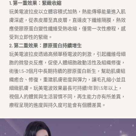
1. 第一重效果：緊緻收縮
玩美電波拉皮以立體容積式加熱，熱能傳導能量進入肌
膚深處，從表皮層至真皮層，直達皮下纖維隔膜，熱效
應使膠原蛋白變性纖維受熱收縮，僅需一次性療程，感
受到立即性的緊緻。
2. 第二重效果：膠原蛋白持續增生
玩美電波拉皮透過高頻單極電波的刺激，引起纖維母細
胞的微發炎反應，促使人體細胞啟動活性及組織修復，
術後1.5-3個月中長期持續的膠原蛋白新生，幫助肌膚組
織癒合、修復，重建肌膚密度與彈力，讓毛孔縮小並且
細緻肌膚。玩美電波效果最長可持續1年到1.5年以上，
視個人的體質與生活習慣不同，再生能力亦有所差異，
療程呈現的進度與持久度可能會有個體差異。