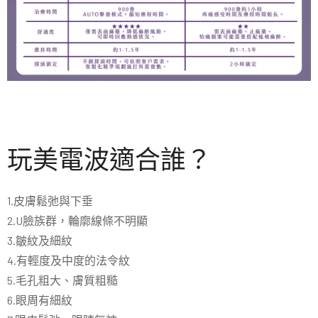
玩美電波適合誰？
1.皮膚鬆弛與下垂
2.U臉族群，輪廓線條不明顯
3.皺紋及細紋
4.有輕度及中度的法令紋
5.毛孔粗大、膚質粗糙
6.眼周有細紋