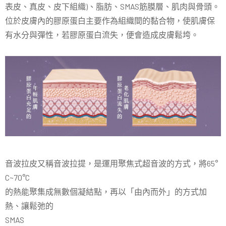
表皮、真皮、皮下組織
)
、脂肪、
SMAS
筋膜層、肌肉與骨頭。
位於皮膚內的膠原蛋白主要作為組織間的黏合物，使肌膚保
有水分與彈性，若膠原蛋白流失，便會造成皮膚鬆垮。
音波拉皮又稱音波拉提，是運用聚焦式超音波的方式，將65
°
C~70
°
C
的熱能聚集成無數個凝結點，再以「由內而外」的方式加
熱、讓鬆弛的
SMAS